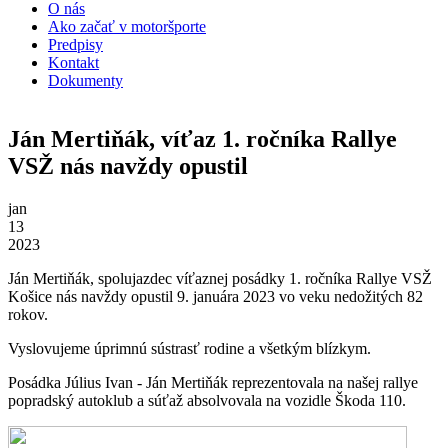
O nás
Ako začať v motoršporte
Predpisy
Kontakt
Dokumenty
Ján Mertiňák, víťaz 1. ročníka Rallye
VSŽ nás navždy opustil
jan
13
2023
Ján Mertiňák, spolujazdec víťaznej posádky 1. ročníka Rallye VSŽ
Košice nás navždy opustil 9. januára 2023 vo veku nedožitých 82
rokov.
Vyslovujeme úprimnú sústrasť rodine a všetkým blízkym.
Posádka Július Ivan - Ján Mertiňák reprezentovala na našej rallye
popradský autoklub a súťaž absolvovala na vozidle Škoda 110.