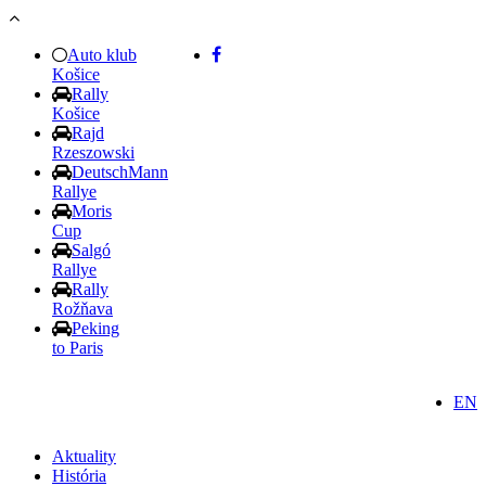
Skočiť na hlavný obsah
Auto klub
Košice
Rally
Košice
Rajd
Rzeszowski
DeutschMann
Rallye
Moris
Cup
Salgó
Rallye
Rally
Rožňava
Peking
to Paris
EN
Aktuality
História