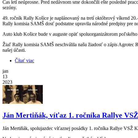
Čas letí neúprosne. Pred nedávnom sme dokončili ešte posledné praco
sezóny.
49. ročník Rally Košice je naplánovaný na tretí októbrový víkend 20.
Rally komisia SAMŠ dosť podstatne upravila národné predpisy pre nov
Auto klub Košice bude v auguste opäť spoluorganizátorom poľskéh
Žiaľ Rally komisia SAMŠ neschválila našu žiadosť o zápis Agrotec Ra
našej účasti.
Čítať viac
o Sezóna 2023 sa začína
jan
13
2023
Ján Mertiňák, víťaz 1. ročníka Rallye VSŽ
Ján Mertiňák, spolujazdec víťaznej posádky 1. ročníka Rallye VSŽ K