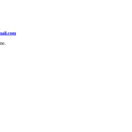
ail.com
me.