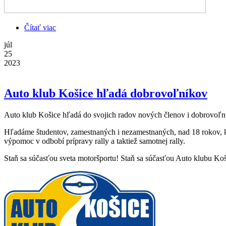
Čítať viac
o Pripravujeme 50. Rally Košice
júl
25
2023
Auto klub Košice hľadá dobrovoľníkov
Auto klub Košice hľadá do svojich radov nových členov i dobrovoľn
Hľadáme študentov, zamestnaných i nezamestnaných, nad 18 rokov, kt
výpomoc v odbobí prípravy rally a taktiež samotnej rally.
Staň sa súčasťou sveta motoršportu! Staň sa súčasťou Auto klubu Koš