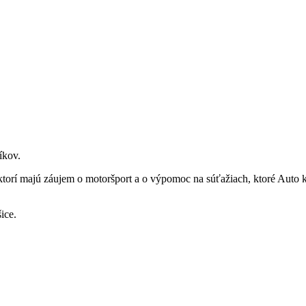
íkov.
orí majú záujem o motoršport a o výpomoc na súťažiach, ktoré Auto kl
ice.