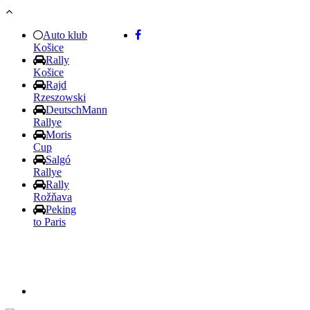
Skočiť na hlavný obsah
Auto klub
Košice
Rally
Košice
Rajd
Rzeszowski
DeutschMann
Rallye
Moris
Cup
Salgó
Rallye
Rally
Rožňava
Peking
to Paris