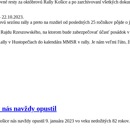
vné resty za októbrovú Rally Košice a po zarchivovaní všetkých dokume
- 22.10.2023.
ú sezónu rally a preto na rozdiel od posledných 25 ročníkov pôjde o je
o Rajdu Rzeszowského, na ktorom bude zabezpečovať účasť posádok v
lly v Hustopečiach do kalendára MMSR v rally. Je nám veľmi ľúto, že 
 nás navždy opustil
ošice nás navždy opustil 9. januára 2023 vo veku nedožitých 82 rokov.