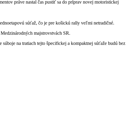
ntov práve nastal čas pustiť sa do príprav novej motoristickej
dnoetapovú súťaž, čo je pre košickú rally veľmi netradičné.
 Medzinárodných majstrovstvách SR.
súboje na tratiach tejto špecifickej a kompaktnej súťaže budú bez