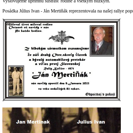
Vyslovujeme úprimnú sústrasť rodine a všetkým blízkym.
Posádka Július Ivan - Ján Mertiňák reprezentovala na našej rallye po